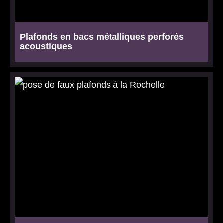
Plafonds en bacs métalliques perforés
acoustiques